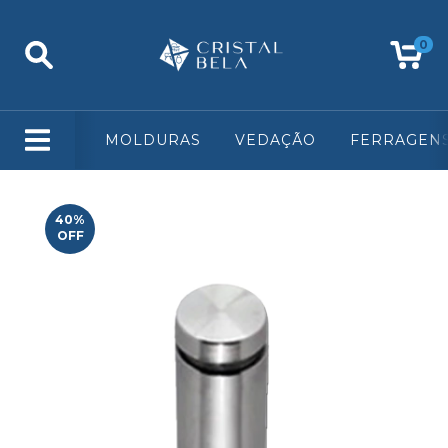
0
MOLDURAS
VEDAÇÃO
FERRAGEN
40
%
OFF