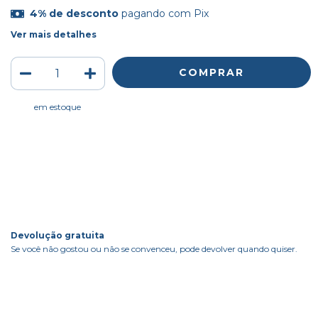
4% de desconto
pagando com Pix
Ver mais detalhes
em estoque
Meios de envio
ALTERAR CEP
Entregas para o CEP:
CALCULAR
Faça login
e use seus dados de entrega
Não sei meu CEP
Devolução gratuita
Se você não gostou ou não se convenceu, pode devolver quando quiser.