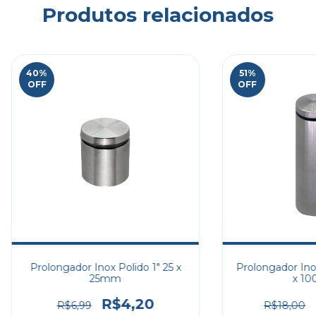
Produtos relacionados
40
%
51
%
OFF
OFF
Prolongador Inox Polido 1" 25 x
Prolongador Ino
25mm
x 1
R$4,20
R$6,99
R$18,00