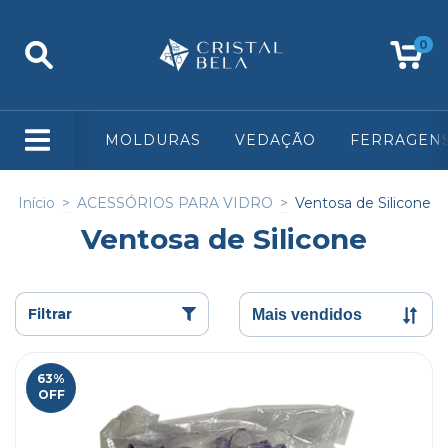
0
MOLDURAS
VEDAÇÃO
FERRAGEN
Início
>
ACESSÓRIOS PARA VIDRO
>
Ventosa de Silicone
Ventosa de Silicone
Filtrar
63
%
OFF