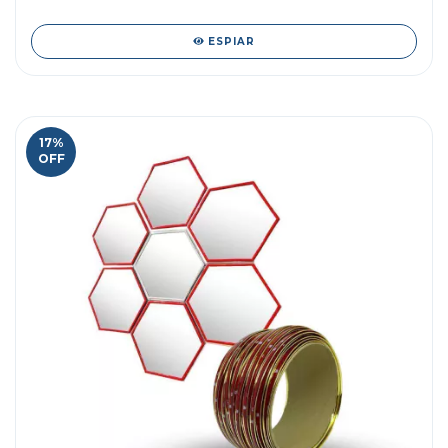
ESPIAR
17
%
OFF