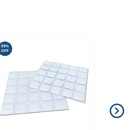
39
%
40
%
OFF
OFF