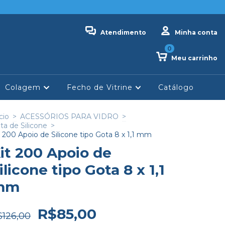
Atendimento
Minha conta
0
Meu carrinho
Colagem
Fecho de Vitrine
Catálogo
cio
>
ACESSÓRIOS PARA VIDRO
>
ta de Silicone
>
t 200 Apoio de Silicone tipo Gota 8 x 1,1 mm
it 200 Apoio de
ilicone tipo Gota 8 x 1,1
mm
R$85,00
$126,00