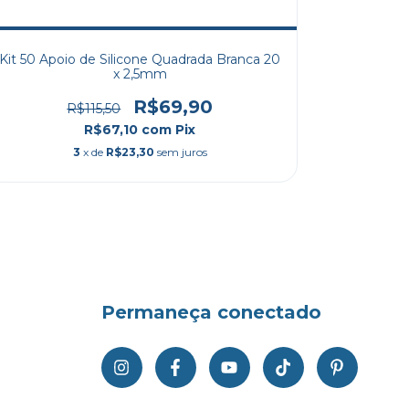
Kit 50 Apoio de Silicone Quadrada Branca 20
Kit 100 A
x 2,5mm
R$69,90
R$115,50
R$67,10
com
Pix
3
x de
R$23,30
sem juros
Permaneça conectado