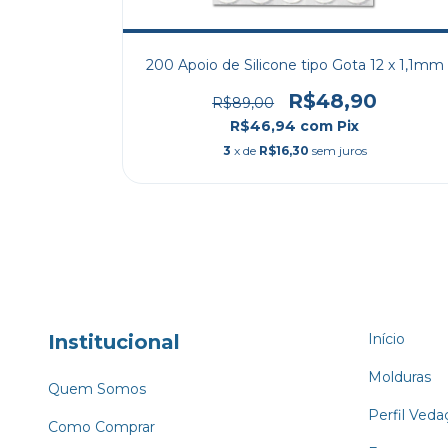
a 18 x 4mm
200 Apoio de Silicone tipo Gota 12 x 1,1mm
0
R$48,90
R$89,00
R$46,94
com
Pix
3
x de
R$16,30
sem juros
Institucional
Início
Molduras
Quem Somos
Perfil Veda
Como Comprar