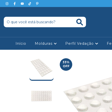
Início
Molduras
Perfil Vedação
Fe
33
%
OFF