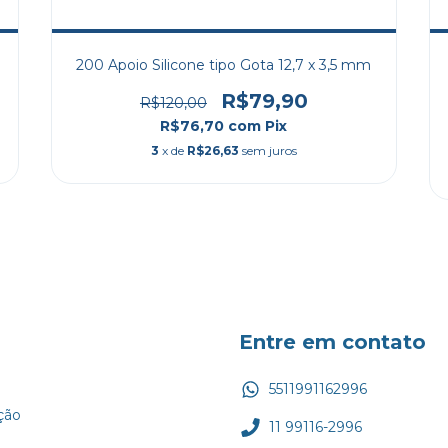
200 Apoio Silicone tipo Gota 12,7 x 3,5 mm
R$79,90
R$120,00
R$76,70
com
Pix
3
x de
R$26,63
sem juros
Entre em contato
5511991162996
ção
11 99116-2996