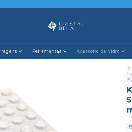
rragens
Ferramentas
Acessório de Vidro
Iní
Go
Ki
K
S
R