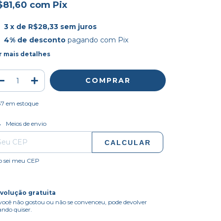
$81,60
com
Pix
3
x de
R$28,33
sem juros
4% de desconto
pagando com Pix
r mais detalhes
37
em estoque
ALTERAR CEP
regas para o CEP:
Meios de envio
CALCULAR
o sei meu CEP
volução gratuita
você não gostou ou não se convenceu, pode devolver
ndo quiser.