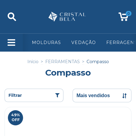
0
MOLDURAS
VEDAÇÃO
FERRAGEN
Início
>
FERRAMENTAS
>
Compasso
Compasso
Filtrar
49
%
OFF